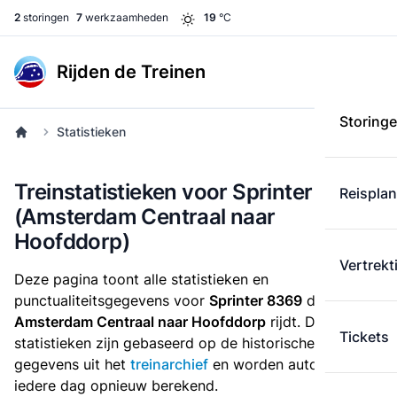
2
storingen
7
werkzaamheden
19
°C
Rijden de Treinen
Storing
Statistieken
Treinstatistieken voor Sprinter 8369
Reispla
(Amsterdam Centraal naar
Hoofddorp)
Vertrekt
Deze pagina toont alle statistieken en
punctualiteitsgegevens voor
Sprinter 8369
die
van
Amsterdam Centraal naar Hoofddorp
rijdt. Deze
Tickets
statistieken zijn gebaseerd op de historische
gegevens uit het
treinarchief
en worden automatisch
iedere dag opnieuw berekend.