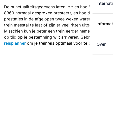
Internat
De punctualiteitsgegevens laten je zien hoe Sprinter
8369 normaal gesproken presteert, en hoe de
prestaties in de afgelopen twee weken waren. Is deze
Informat
trein meestal te laat of zijn er veel ritten uitgevallen?
Misschien kun je beter een trein eerder nemen als je
op tijd op je bestemming wilt arriveren. Gebruik de
reisplanner
om je treinreis optimaal voor te bereiden.
Over