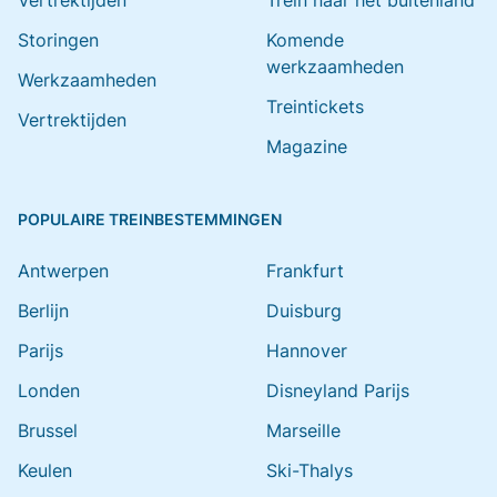
Vertrektijden
Trein naar het buitenland
Storingen
Komende
werkzaamheden
Werkzaamheden
Treintickets
Vertrektijden
Magazine
POPULAIRE TREINBESTEMMINGEN
Antwerpen
Frankfurt
Berlijn
Duisburg
Parijs
Hannover
Londen
Disneyland Parijs
Brussel
Marseille
Keulen
Ski-Thalys