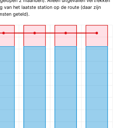
fgelopen 2 maanden). Alleen uitgevallen vertrekken
g van het laatste station op de route (daar zijn
sten geteld).