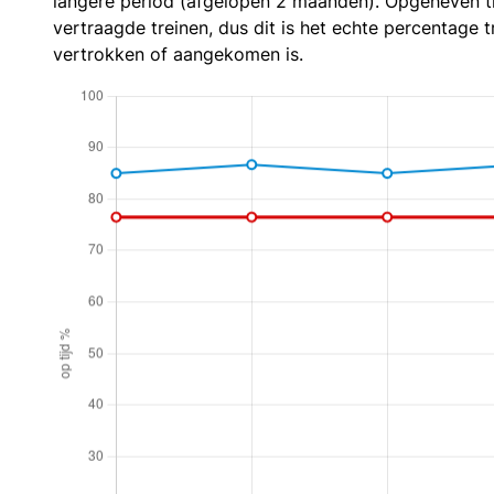
langere period (afgelopen 2 maanden). Opgeheven t
vertraagde treinen, dus dit is het echte percentage t
vertrokken of aangekomen is.