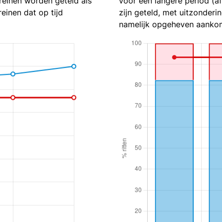
reinen worden geteld als
voor een langere period (a
reinen dat op tijd
zijn geteld, met uitzonderin
namelijk opgeheven aankom