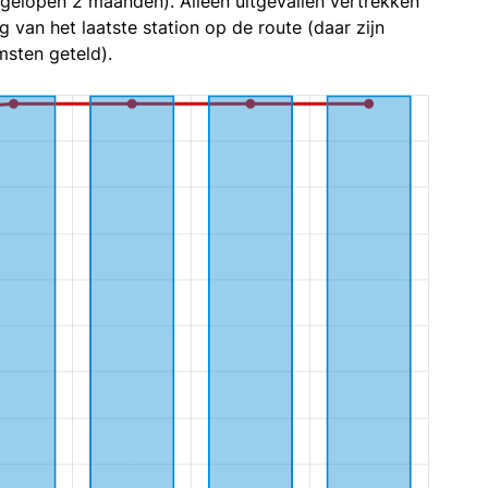
fgelopen 2 maanden). Alleen uitgevallen vertrekken
g van het laatste station op de route (daar zijn
sten geteld).