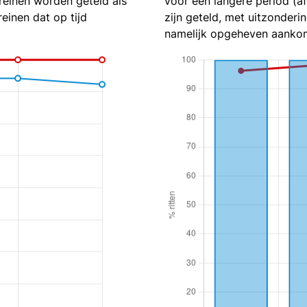
reinen worden geteld als
voor een langere period (a
reinen dat op tijd
zijn geteld, met uitzonderin
namelijk opgeheven aankom