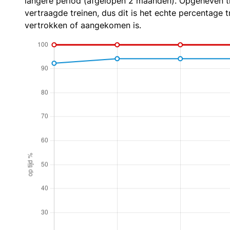
langere period (afgelopen 2 maanden). Opgeheven t
vertraagde treinen, dus dit is het echte percentage t
vertrokken of aangekomen is.