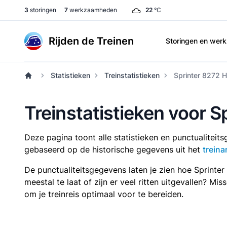
3
storingen
7
werkzaamheden
22
°C
Rijden de Treinen
Storingen en we
Statistieken
Treinstatistieken
Sprinter 8272 
Treinstatistieken voor 
Deze pagina toont alle statistieken en punctualitei
gebaseerd op de historische gegevens uit het
treina
De punctualiteitsgegevens laten je zien hoe Sprinte
meestal te laat of zijn er veel ritten uitgevallen? Mi
om je treinreis optimaal voor te bereiden.