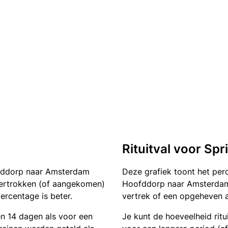
Rituitval voor Spr
fddorp naar Amsterdam
Deze grafiek toont het pe
t vertrokken (of aangekomen)
Hoofddorp naar Amsterdam C
ercentage is beter.
vertrek of een opgeheven a
en 14 dagen als voor een
Je kunt de hoeveelheid ritu