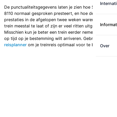
Internat
De punctualiteitsgegevens laten je zien hoe Sprinter
8110 normaal gesproken presteert, en hoe de
prestaties in de afgelopen twee weken waren. Is deze
Informat
trein meestal te laat of zijn er veel ritten uitgevallen?
Misschien kun je beter een trein eerder nemen als je
op tijd op je bestemming wilt arriveren. Gebruik de
reisplanner
om je treinreis optimaal voor te bereiden.
Over