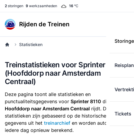
2
storingen
9
werkzaamheden
16
°C
Rijden de Treinen
Storing
Statistieken
Treinstatistieken voor Sprinter 8110
Reispla
(Hoofddorp naar Amsterdam
Centraal)
Vertrekt
Deze pagina toont alle statistieken en
punctualiteitsgegevens voor
Sprinter 8110
die
van
Hoofddorp naar Amsterdam Centraal
rijdt. Deze
Tickets
statistieken zijn gebaseerd op de historische
gegevens uit het
treinarchief
en worden automatisch
iedere dag opnieuw berekend.