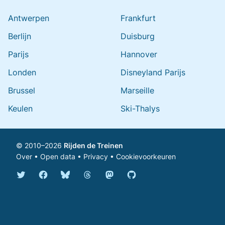
Antwerpen
Frankfurt
Berlijn
Duisburg
Parijs
Hannover
Londen
Disneyland Parijs
Brussel
Marseille
Keulen
Ski-Thalys
© 2010–2026
Rijden de Treinen
Over
•
Open data
•
Privacy
•
Cookievoorkeuren
Bluesky @rijdendetreinen.nl
Threads @rijdendetreinen
Mastodon @rijdendetreinen@ma
Twitter @rijdendetreinen
Facebook rijdendetreinen
GitHub rijdendetreinen