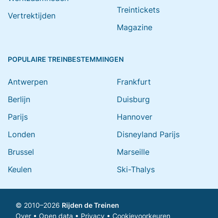
Treintickets
Vertrektijden
Magazine
POPULAIRE TREINBESTEMMINGEN
Antwerpen
Frankfurt
Berlijn
Duisburg
Parijs
Hannover
Londen
Disneyland Parijs
Brussel
Marseille
Keulen
Ski-Thalys
© 2010–2026
Rijden de Treinen
Over
•
Open data
•
Privacy
•
Cookievoorkeuren