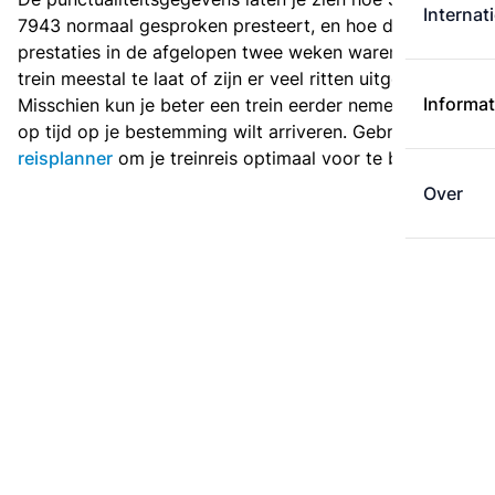
Internat
7943 normaal gesproken presteert, en hoe de
prestaties in de afgelopen twee weken waren. Is deze
trein meestal te laat of zijn er veel ritten uitgevallen?
Informat
Misschien kun je beter een trein eerder nemen als je
op tijd op je bestemming wilt arriveren. Gebruik de
reisplanner
om je treinreis optimaal voor te bereiden.
Over