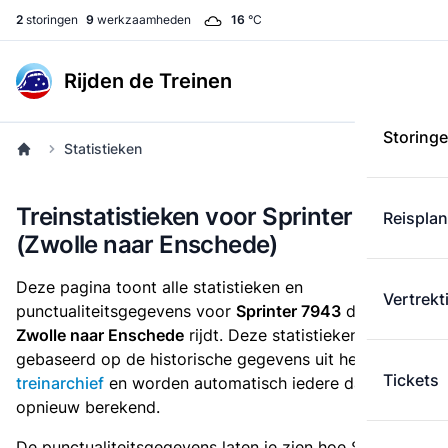
2
storingen
9
werkzaamheden
16
°C
Rijden de Treinen
Storing
Statistieken
Treinstatistieken voor Sprinter 7943
Reispla
(Zwolle naar Enschede)
Deze pagina toont alle statistieken en
Vertrekt
punctualiteitsgegevens voor
Sprinter 7943
die
van
Zwolle naar Enschede
rijdt. Deze statistieken zijn
gebaseerd op de historische gegevens uit het
Tickets
treinarchief
en worden automatisch iedere dag
opnieuw berekend.
De punctualiteitsgegevens laten je zien hoe Sprinter