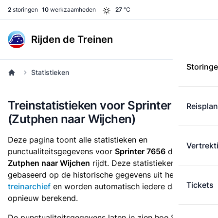
2
storingen
10
werkzaamheden
27
°C
Rijden de Treinen
Storing
Statistieken
Treinstatistieken voor Sprinter 7656
Reispla
(Zutphen naar Wijchen)
Deze pagina toont alle statistieken en
Vertrekt
punctualiteitsgegevens voor
Sprinter 7656
die
van
Zutphen naar Wijchen
rijdt. Deze statistieken zijn
gebaseerd op de historische gegevens uit het
Tickets
treinarchief
en worden automatisch iedere dag
opnieuw berekend.
De punctualiteitsgegevens laten je zien hoe Sprinter