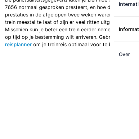
Internat
7656 normaal gesproken presteert, en hoe de
prestaties in de afgelopen twee weken waren. Is deze
trein meestal te laat of zijn er veel ritten uitgevallen?
Informat
Misschien kun je beter een trein eerder nemen als je
op tijd op je bestemming wilt arriveren. Gebruik de
reisplanner
om je treinreis optimaal voor te bereiden.
Over