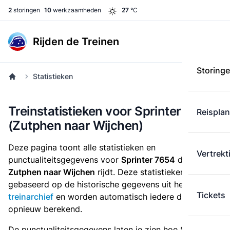
2
storingen
10
werkzaamheden
27
°C
Rijden de Treinen
Storing
Statistieken
Treinstatistieken voor Sprinter 7654
Reispla
(Zutphen naar Wijchen)
Deze pagina toont alle statistieken en
Vertrekt
punctualiteitsgegevens voor
Sprinter 7654
die
van
Zutphen naar Wijchen
rijdt. Deze statistieken zijn
gebaseerd op de historische gegevens uit het
Tickets
treinarchief
en worden automatisch iedere dag
opnieuw berekend.
De punctualiteitsgegevens laten je zien hoe Sprinter