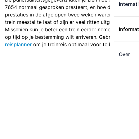
Internat
7654 normaal gesproken presteert, en hoe de
prestaties in de afgelopen twee weken waren. Is deze
trein meestal te laat of zijn er veel ritten uitgevallen?
Informat
Misschien kun je beter een trein eerder nemen als je
op tijd op je bestemming wilt arriveren. Gebruik de
reisplanner
om je treinreis optimaal voor te bereiden.
Over