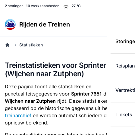
2
storingen
10
werkzaamheden
27
°C
Rijden de Treinen
Storing
Statistieken
Treinstatistieken voor Sprinter 7651
Reispla
(Wijchen naar Zutphen)
Deze pagina toont alle statistieken en
Vertrekt
punctualiteitsgegevens voor
Sprinter 7651
die
van
Wijchen naar Zutphen
rijdt. Deze statistieken zijn
gebaseerd op de historische gegevens uit het
Tickets
treinarchief
en worden automatisch iedere dag
opnieuw berekend.
De punctualiteitsgegevens laten je zien hoe Sprinter