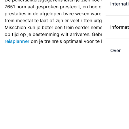
Internat
7651 normaal gesproken presteert, en hoe de
prestaties in de afgelopen twee weken waren. Is deze
trein meestal te laat of zijn er veel ritten uitgevallen?
Informat
Misschien kun je beter een trein eerder nemen als je
op tijd op je bestemming wilt arriveren. Gebruik de
reisplanner
om je treinreis optimaal voor te bereiden.
Over