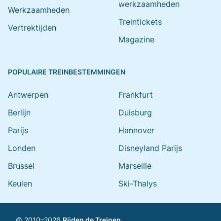
werkzaamheden
Werkzaamheden
Treintickets
Vertrektijden
Magazine
POPULAIRE TREINBESTEMMINGEN
Antwerpen
Frankfurt
Berlijn
Duisburg
Parijs
Hannover
Londen
Disneyland Parijs
Brussel
Marseille
Keulen
Ski-Thalys
© 2010–2026
Rijden de Treinen