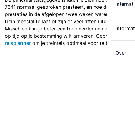
Internat
7641 normaal gesproken presteert, en hoe de
prestaties in de afgelopen twee weken waren. Is deze
trein meestal te laat of zijn er veel ritten uitgevallen?
Informat
Misschien kun je beter een trein eerder nemen als je
op tijd op je bestemming wilt arriveren. Gebruik de
reisplanner
om je treinreis optimaal voor te bereiden.
Over