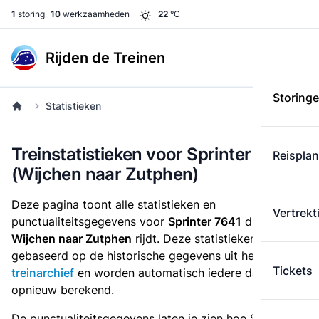
1
storing
10
werkzaamheden
22
°C
Rijden de Treinen
Storing
Statistieken
Treinstatistieken voor Sprinter 7641
Reispla
(Wijchen naar Zutphen)
Deze pagina toont alle statistieken en
Vertrekt
punctualiteitsgegevens voor
Sprinter 7641
die
van
Wijchen naar Zutphen
rijdt. Deze statistieken zijn
gebaseerd op de historische gegevens uit het
Tickets
treinarchief
en worden automatisch iedere dag
opnieuw berekend.
De punctualiteitsgegevens laten je zien hoe Sprinter