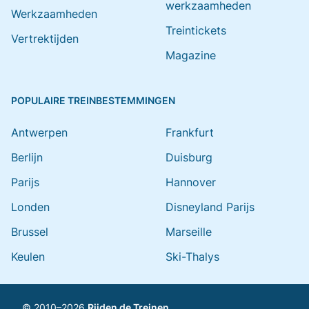
werkzaamheden
Werkzaamheden
Treintickets
Vertrektijden
Magazine
POPULAIRE TREINBESTEMMINGEN
Antwerpen
Frankfurt
Berlijn
Duisburg
Parijs
Hannover
Londen
Disneyland Parijs
Brussel
Marseille
Keulen
Ski-Thalys
© 2010–2026
Rijden de Treinen