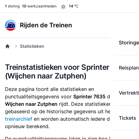
1
storing
10
werkzaamheden
14
°C
Rijden de Treinen
Storing
Statistieken
Treinstatistieken voor Sprinter 7635
Reispla
(Wijchen naar Zutphen)
Deze pagina toont alle statistieken en
Vertrekt
punctualiteitsgegevens voor
Sprinter 7635
die
van
Wijchen naar Zutphen
rijdt. Deze statistieken zijn
gebaseerd op de historische gegevens uit het
Tickets
treinarchief
en worden automatisch iedere dag
opnieuw berekend.
De punctualiteitsgegevens laten je zien hoe Sprinter