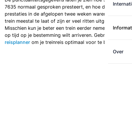
Internat
7635 normaal gesproken presteert, en hoe de
prestaties in de afgelopen twee weken waren. Is deze
trein meestal te laat of zijn er veel ritten uitgevallen?
Informat
Misschien kun je beter een trein eerder nemen als je
op tijd op je bestemming wilt arriveren. Gebruik de
reisplanner
om je treinreis optimaal voor te bereiden.
Over