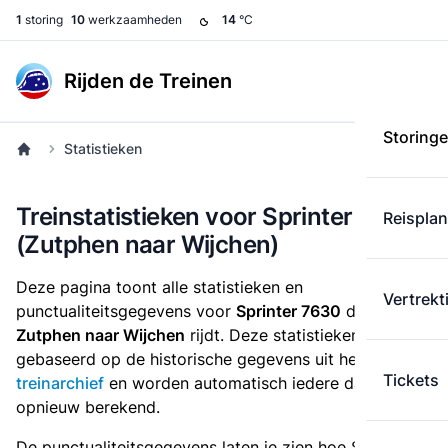
1
storing
10
werkzaamheden
14
°C
Rijden de Treinen
Storing
Statistieken
Treinstatistieken voor Sprinter 7630
Reispla
(Zutphen naar Wijchen)
Deze pagina toont alle statistieken en
Vertrekt
punctualiteitsgegevens voor
Sprinter 7630
die
van
Zutphen naar Wijchen
rijdt. Deze statistieken zijn
gebaseerd op de historische gegevens uit het
Tickets
treinarchief
en worden automatisch iedere dag
opnieuw berekend.
De punctualiteitsgegevens laten je zien hoe Sprinter