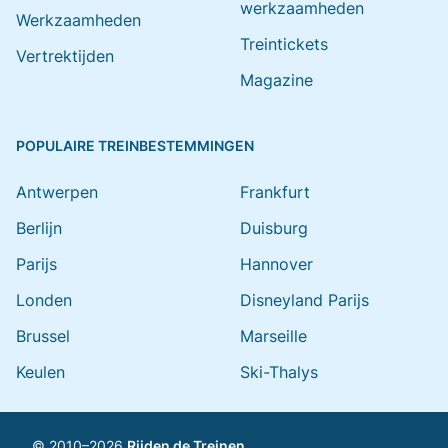
werkzaamheden
Werkzaamheden
Treintickets
Vertrektijden
Magazine
POPULAIRE TREINBESTEMMINGEN
Antwerpen
Frankfurt
Berlijn
Duisburg
Parijs
Hannover
Londen
Disneyland Parijs
Brussel
Marseille
Keulen
Ski-Thalys
© 2010–2026
Rijden de Treinen