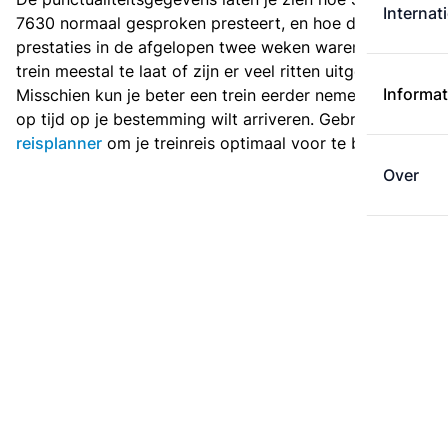
Internat
7630 normaal gesproken presteert, en hoe de
prestaties in de afgelopen twee weken waren. Is deze
trein meestal te laat of zijn er veel ritten uitgevallen?
Informat
Misschien kun je beter een trein eerder nemen als je
op tijd op je bestemming wilt arriveren. Gebruik de
reisplanner
om je treinreis optimaal voor te bereiden.
Over