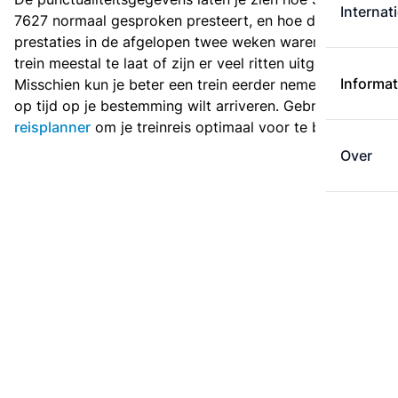
Internat
7627 normaal gesproken presteert, en hoe de
prestaties in de afgelopen twee weken waren. Is deze
trein meestal te laat of zijn er veel ritten uitgevallen?
Informat
Misschien kun je beter een trein eerder nemen als je
op tijd op je bestemming wilt arriveren. Gebruik de
reisplanner
om je treinreis optimaal voor te bereiden.
Over