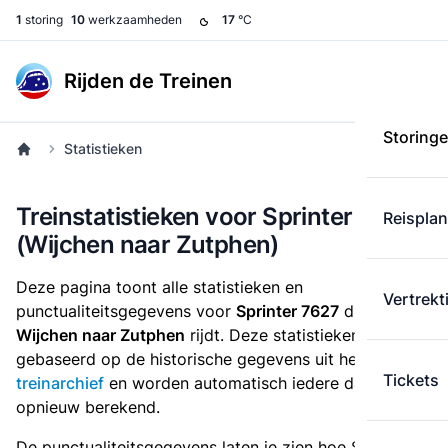
1
storing
10
werkzaamheden
17
°C
Rijden de Treinen
Storing
Statistieken
Treinstatistieken voor Sprinter 7627
Reispla
(Wijchen naar Zutphen)
Deze pagina toont alle statistieken en
Vertrekt
punctualiteitsgegevens voor
Sprinter 7627
die
van
Wijchen naar Zutphen
rijdt. Deze statistieken zijn
gebaseerd op de historische gegevens uit het
Tickets
treinarchief
en worden automatisch iedere dag
opnieuw berekend.
De punctualiteitsgegevens laten je zien hoe Sprinter