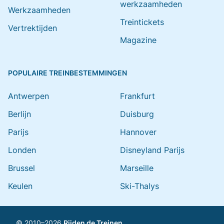
werkzaamheden
Werkzaamheden
Treintickets
Vertrektijden
Magazine
POPULAIRE TREINBESTEMMINGEN
Antwerpen
Frankfurt
Berlijn
Duisburg
Parijs
Hannover
Londen
Disneyland Parijs
Brussel
Marseille
Keulen
Ski-Thalys
© 2010–2026
Rijden de Treinen