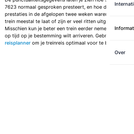
Internat
7623 normaal gesproken presteert, en hoe de
prestaties in de afgelopen twee weken waren. Is deze
trein meestal te laat of zijn er veel ritten uitgevallen?
Informat
Misschien kun je beter een trein eerder nemen als je
op tijd op je bestemming wilt arriveren. Gebruik de
reisplanner
om je treinreis optimaal voor te bereiden.
Over