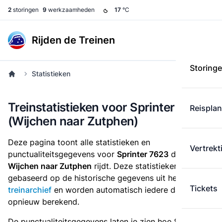
2
storingen
9
werkzaamheden
17
°C
Rijden de Treinen
Storing
Statistieken
Treinstatistieken voor Sprinter 7623
Reispla
(Wijchen naar Zutphen)
Deze pagina toont alle statistieken en
Vertrekt
punctualiteitsgegevens voor
Sprinter 7623
die
van
Wijchen naar Zutphen
rijdt. Deze statistieken zijn
gebaseerd op de historische gegevens uit het
Tickets
treinarchief
en worden automatisch iedere dag
opnieuw berekend.
De punctualiteitsgegevens laten je zien hoe Sprinter