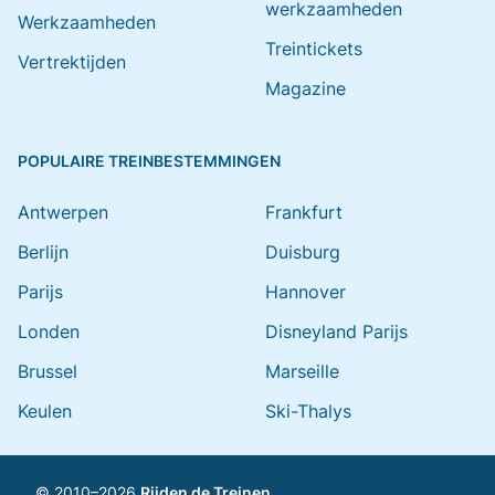
werkzaamheden
Werkzaamheden
Treintickets
Vertrektijden
Magazine
POPULAIRE TREINBESTEMMINGEN
Antwerpen
Frankfurt
Berlijn
Duisburg
Parijs
Hannover
Londen
Disneyland Parijs
Brussel
Marseille
Keulen
Ski-Thalys
© 2010–2026
Rijden de Treinen