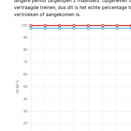
langere period (afgelopen 2 maanden). Opgeheven t
vertraagde treinen, dus dit is het echte percentage t
vertrokken of aangekomen is.