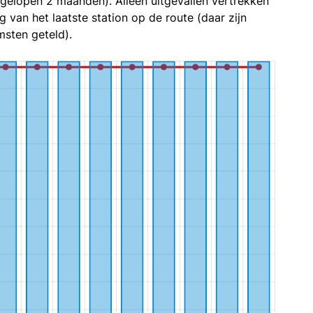
fgelopen 2 maanden). Alleen uitgevallen vertrekken
g van het laatste station op de route (daar zijn
sten geteld).