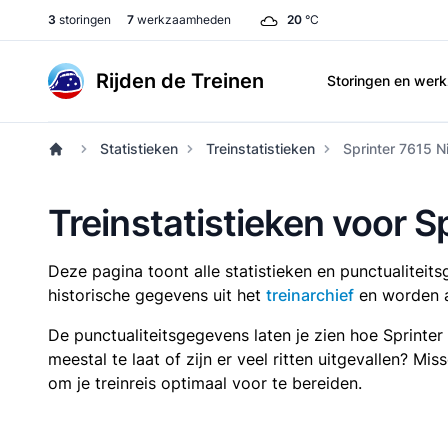
3
storingen
7
werkzaamheden
20
°C
Rijden de Treinen
Storingen en we
Statistieken
Treinstatistieken
Sprinter 7615 N
Treinstatistieken voor 
Deze pagina toont alle statistieken en punctualitei
historische gegevens uit het
treinarchief
en worden a
De punctualiteitsgegevens laten je zien hoe Sprinte
meestal te laat of zijn er veel ritten uitgevallen? Mi
om je treinreis optimaal voor te bereiden.