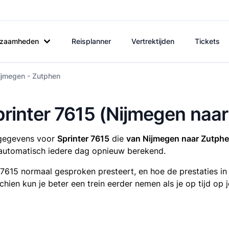
rkzaamheden
Reisplanner
Vertrektijden
Tickets
ijmegen - Zutphen
Sprinter 7615 (Nijmegen naa
tsgegevens voor
Sprinter 7615
die
van Nijmegen naar Zutph
utomatisch iedere dag opnieuw berekend.
r 7615 normaal gesproken presteert, en hoe de prestaties i
sschien kun je beter een trein eerder nemen als je op tijd o