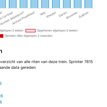
n
verzicht van alle riten van deze trein. Sprinter 7615
taande data gereden:
6
26
6