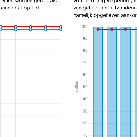
reinen worden geteld als
voor een langere period (a
reinen dat op tijd
zijn geteld, met uitzonderin
namelijk opgeheven aankom