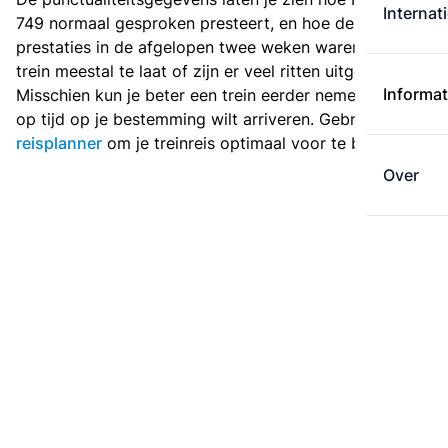
Internat
749 normaal gesproken presteert, en hoe de
prestaties in de afgelopen twee weken waren. Is deze
trein meestal te laat of zijn er veel ritten uitgevallen?
Informat
Misschien kun je beter een trein eerder nemen als je
op tijd op je bestemming wilt arriveren. Gebruik de
reisplanner
om je treinreis optimaal voor te bereiden.
Over