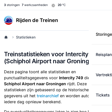
3
storingen
7
werkzaamheden
20
°C
Rijden de Treinen
Storing
Statistieken
Treinstatistieken voor Intercity 749
Reispla
(Schiphol Airport naar Groningen)
Deze pagina toont alle statistieken en
Vertrekt
punctualiteitsgegevens voor
Intercity 749
die
van
Schiphol Airport naar Groningen
rijdt. Deze
statistieken zijn gebaseerd op de historische
Tickets
gegevens uit het
treinarchief
en worden automatisch
iedere dag opnieuw berekend.
De punctualiteitsgegevens laten je zien hoe Intercity