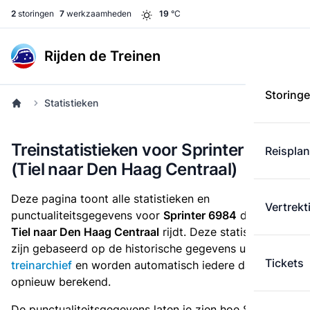
2
storingen
7
werkzaamheden
19
°C
Rijden de Treinen
Storing
Statistieken
Treinstatistieken voor Sprinter 6984
Reispla
(Tiel naar Den Haag Centraal)
Deze pagina toont alle statistieken en
Vertrekt
punctualiteitsgegevens voor
Sprinter 6984
die
van
Tiel naar Den Haag Centraal
rijdt. Deze statistieken
zijn gebaseerd op de historische gegevens uit het
Tickets
treinarchief
en worden automatisch iedere dag
opnieuw berekend.
De punctualiteitsgegevens laten je zien hoe Sprinter