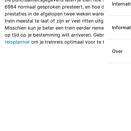
Internat
6984 normaal gesproken presteert, en hoe de
prestaties in de afgelopen twee weken waren. Is deze
trein meestal te laat of zijn er veel ritten uitgevallen?
Informat
Misschien kun je beter een trein eerder nemen als je
op tijd op je bestemming wilt arriveren. Gebruik de
reisplanner
om je treinreis optimaal voor te bereiden.
Over