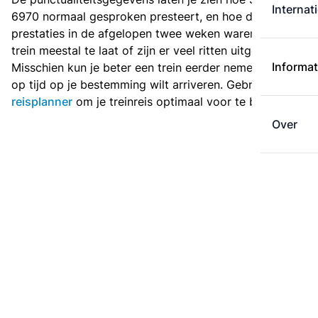
Internat
6970 normaal gesproken presteert, en hoe de
prestaties in de afgelopen twee weken waren. Is deze
trein meestal te laat of zijn er veel ritten uitgevallen?
Informat
Misschien kun je beter een trein eerder nemen als je
op tijd op je bestemming wilt arriveren. Gebruik de
reisplanner
om je treinreis optimaal voor te bereiden.
Over