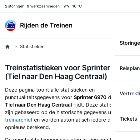
2
storingen
9
werkzaamheden
16
°C
Rijden de Treinen
Storing
Statistieken
Treinstatistieken voor Sprinter 6970
Reispla
(Tiel naar Den Haag Centraal)
Deze pagina toont alle statistieken en
Vertrekt
punctualiteitsgegevens voor
Sprinter 6970
die
van
Tiel naar Den Haag Centraal
rijdt. Deze statistieken
zijn gebaseerd op de historische gegevens uit het
Tickets
treinarchief
en worden automatisch iedere dag
opnieuw berekend.
De punctualiteitsgegevens laten je zien hoe Sprinter