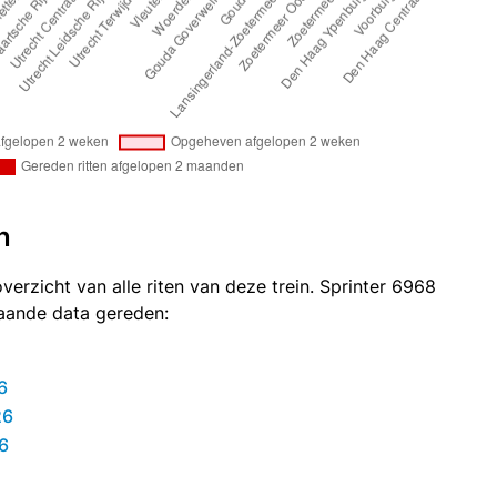
n
verzicht van alle riten van deze trein. Sprinter 6968
taande data gereden:
6
26
6