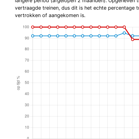
langere period (afgelopen 2 maanden). Opgeheven t
vertraagde treinen, dus dit is het echte percentage t
vertrokken of aangekomen is.