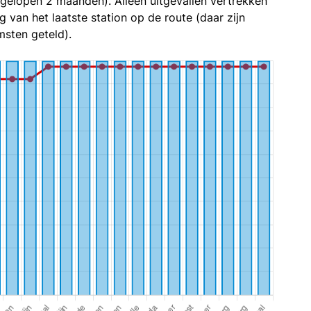
fgelopen 2 maanden). Alleen uitgevallen vertrekken
g van het laatste station op de route (daar zijn
sten geteld).