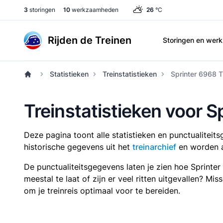
3
storingen
10
werkzaamheden
26
°C
Rijden de Treinen
Storingen en we
Statistieken
Treinstatistieken
Sprinter 6968 T
Treinstatistieken voor S
Deze pagina toont alle statistieken en punctualitei
historische gegevens uit het
treinarchief
en worden a
De punctualiteitsgegevens laten je zien hoe Sprinte
meestal te laat of zijn er veel ritten uitgevallen? Mi
om je treinreis optimaal voor te bereiden.