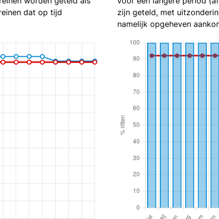
reinen worden geteld als
voor een langere period (a
reinen dat op tijd
zijn geteld, met uitzonderin
namelijk opgeheven aankom