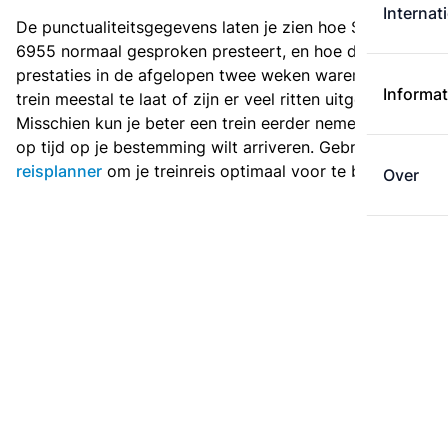
Internat
De punctualiteitsgegevens laten je zien hoe Sprinter
6955 normaal gesproken presteert, en hoe de
prestaties in de afgelopen twee weken waren. Is deze
Informat
trein meestal te laat of zijn er veel ritten uitgevallen?
Misschien kun je beter een trein eerder nemen als je
op tijd op je bestemming wilt arriveren. Gebruik de
reisplanner
om je treinreis optimaal voor te bereiden.
Over