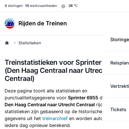
3
storingen
10
werkzaamheden
26
°C
Rijden de Treinen
Storing
Statistieken
Treinstatistieken voor Sprinter 6955
Reispla
(Den Haag Centraal naar Utrecht
Centraal)
Vertrekt
Deze pagina toont alle statistieken en
punctualiteitsgegevens voor
Sprinter 6955
die
van
Den Haag Centraal naar Utrecht Centraal
rijdt. Deze
Tickets
statistieken zijn gebaseerd op de historische
gegevens uit het
treinarchief
en worden automatisch
iedere dag opnieuw berekend.