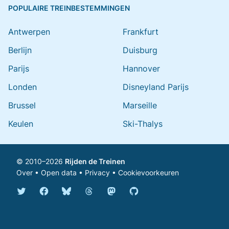
POPULAIRE TREINBESTEMMINGEN
Antwerpen
Frankfurt
Berlijn
Duisburg
Parijs
Hannover
Londen
Disneyland Parijs
Brussel
Marseille
Keulen
Ski-Thalys
© 2010–2026
Rijden de Treinen
Over
•
Open data
•
Privacy
•
Cookievoorkeuren
Bluesky @rijdendetreinen.nl
Threads @rijdendetreinen
Mastodon @rijdendetreinen@ma
Twitter @rijdendetreinen
Facebook rijdendetreinen
GitHub rijdendetreinen