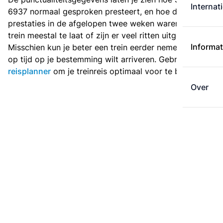
Internat
6937 normaal gesproken presteert, en hoe de
prestaties in de afgelopen twee weken waren. Is deze
trein meestal te laat of zijn er veel ritten uitgevallen?
Informat
Misschien kun je beter een trein eerder nemen als je
op tijd op je bestemming wilt arriveren. Gebruik de
reisplanner
om je treinreis optimaal voor te bereiden.
Over