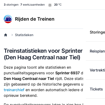
3
storingen
7
werkzaamheden
20
°C
Rijden de Treinen
Storing
Statistieken
Treinstatistieken voor Sprinter 6937
Reispla
(Den Haag Centraal naar Tiel)
Deze pagina toont alle statistieken en
Vertrekt
punctualiteitsgegevens voor
Sprinter 6937
die
van
Den Haag Centraal naar Tiel
rijdt. Deze statistieken
zijn gebaseerd op de historische gegevens uit het
Tickets
treinarchief
en worden automatisch iedere dag
opnieuw berekend.
De punctualiteitsgegevens laten je zien hoe Sprinter