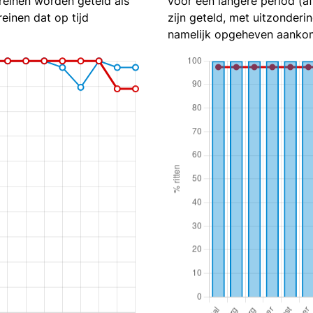
reinen worden geteld als
voor een langere period (a
reinen dat op tijd
zijn geteld, met uitzonderin
namelijk opgeheven aankom