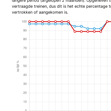
langere period (afgelopen 2 maanden). Opgeheven t
vertraagde treinen, dus dit is het echte percentage t
vertrokken of aangekomen is.