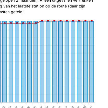
fgelopen 2 maanden). Alleen uitgevallen vertrekken
g van het laatste station op de route (daar zijn
sten geteld).