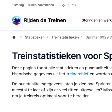
1
storing
8
werkzaamheden
18
°C
Rijden de Treinen
Storingen en we
Statistieken
Treinstatistieken
Sprinter 6929 D
Treinstatistieken voor S
Deze pagina toont alle statistieken en punctualitei
historische gegevens uit het
treinarchief
en worden a
De punctualiteitsgegevens laten je zien hoe Sprinte
meestal te laat of zijn er veel ritten uitgevallen? Mi
om je treinreis optimaal voor te bereiden.