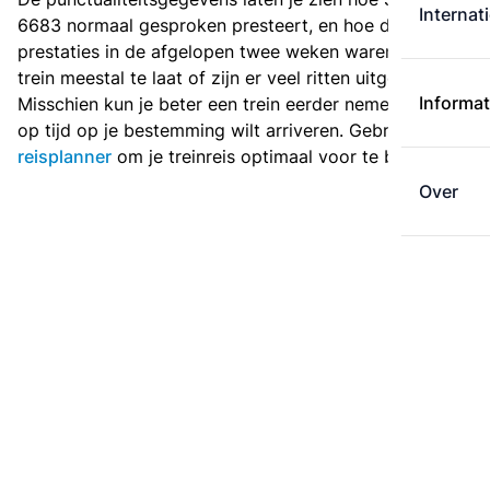
Internat
6683 normaal gesproken presteert, en hoe de
prestaties in de afgelopen twee weken waren. Is deze
trein meestal te laat of zijn er veel ritten uitgevallen?
Informat
Misschien kun je beter een trein eerder nemen als je
op tijd op je bestemming wilt arriveren. Gebruik de
reisplanner
om je treinreis optimaal voor te bereiden.
Over