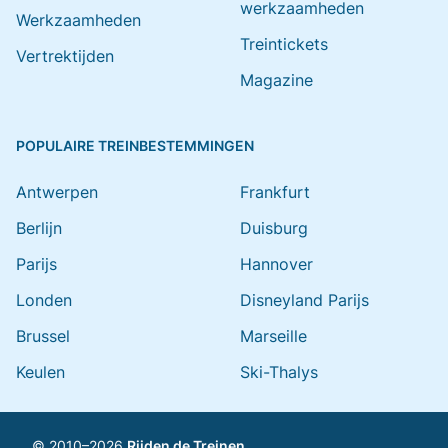
werkzaamheden
Werkzaamheden
Treintickets
Vertrektijden
Magazine
POPULAIRE TREINBESTEMMINGEN
Antwerpen
Frankfurt
Berlijn
Duisburg
Parijs
Hannover
Londen
Disneyland Parijs
Brussel
Marseille
Keulen
Ski-Thalys
© 2010–2026
Rijden de Treinen