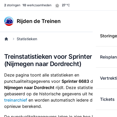
2
storingen
10
werkzaamheden
27
°C
Rijden de Treinen
Storing
Statistieken
Treinstatistieken voor Sprinter 6683
Reispla
(Nijmegen naar Dordrecht)
Deze pagina toont alle statistieken en
Vertrekt
punctualiteitsgegevens voor
Sprinter 6683
die
van
Nijmegen naar Dordrecht
rijdt. Deze statistieken zijn
gebaseerd op de historische gegevens uit het
Tickets
treinarchief
en worden automatisch iedere dag
opnieuw berekend.
De punctualiteitsgegevens laten je zien hoe Sprinter