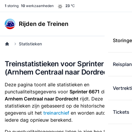
1
storing
10
werkzaamheden
23
°C
Rijden de Treinen
Storing
Statistieken
Treinstatistieken voor Sprinter 6671
Reispla
(Arnhem Centraal naar Dordrecht)
Deze pagina toont alle statistieken en
Vertrekt
punctualiteitsgegevens voor
Sprinter 6671
die
van
Arnhem Centraal naar Dordrecht
rijdt. Deze
statistieken zijn gebaseerd op de historische
Tickets
gegevens uit het
treinarchief
en worden automatisch
iedere dag opnieuw berekend.
De punctualiteitsgegevens laten je zien hoe Sprinter