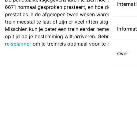
Internat
6671 normaal gesproken presteert, en hoe de
prestaties in de afgelopen twee weken waren. Is deze
trein meestal te laat of zijn er veel ritten uitgevallen?
Informat
Misschien kun je beter een trein eerder nemen als je
op tijd op je bestemming wilt arriveren. Gebruik de
reisplanner
om je treinreis optimaal voor te bereiden.
Over