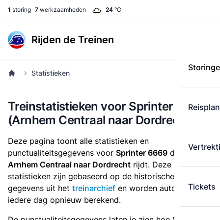
1
storing
7
werkzaamheden
24
°C
Rijden de Treinen
Storing
Statistieken
Treinstatistieken voor Sprinter 6669
Reispla
(Arnhem Centraal naar Dordrecht)
Deze pagina toont alle statistieken en
Vertrekt
punctualiteitsgegevens voor
Sprinter 6669
die
van
Arnhem Centraal naar Dordrecht
rijdt. Deze
statistieken zijn gebaseerd op de historische
Tickets
gegevens uit het
treinarchief
en worden automatisch
iedere dag opnieuw berekend.
De punctualiteitsgegevens laten je zien hoe Sprinter