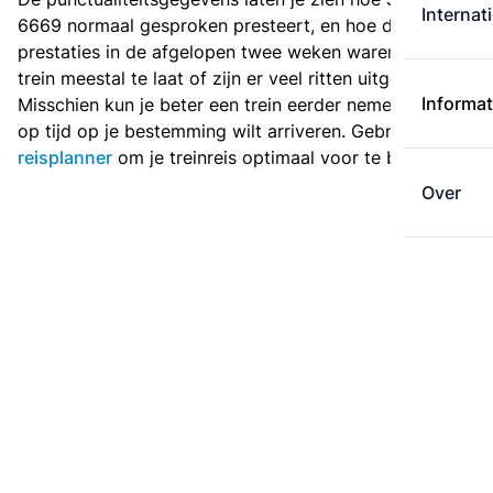
Internat
6669 normaal gesproken presteert, en hoe de
prestaties in de afgelopen twee weken waren. Is deze
trein meestal te laat of zijn er veel ritten uitgevallen?
Informat
Misschien kun je beter een trein eerder nemen als je
op tijd op je bestemming wilt arriveren. Gebruik de
reisplanner
om je treinreis optimaal voor te bereiden.
Over