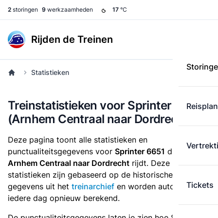
2
storingen
9
werkzaamheden
17
°C
Rijden de Treinen
Storing
Statistieken
Treinstatistieken voor Sprinter 6651
Reispla
(Arnhem Centraal naar Dordrecht)
Deze pagina toont alle statistieken en
Vertrekt
punctualiteitsgegevens voor
Sprinter 6651
die
van
Arnhem Centraal naar Dordrecht
rijdt. Deze
statistieken zijn gebaseerd op de historische
Tickets
gegevens uit het
treinarchief
en worden automatisch
iedere dag opnieuw berekend.
De punctualiteitsgegevens laten je zien hoe Sprinter