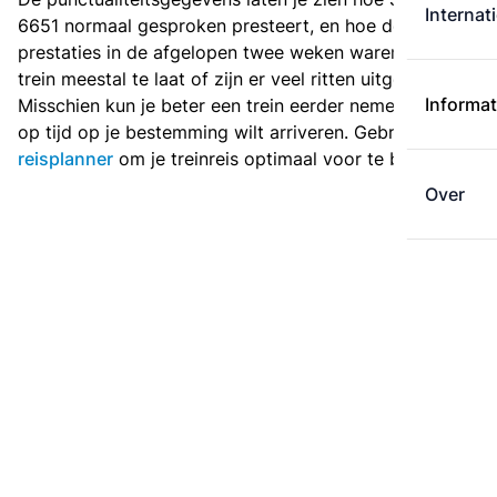
Internat
6651 normaal gesproken presteert, en hoe de
prestaties in de afgelopen twee weken waren. Is deze
trein meestal te laat of zijn er veel ritten uitgevallen?
Informat
Misschien kun je beter een trein eerder nemen als je
op tijd op je bestemming wilt arriveren. Gebruik de
reisplanner
om je treinreis optimaal voor te bereiden.
Over