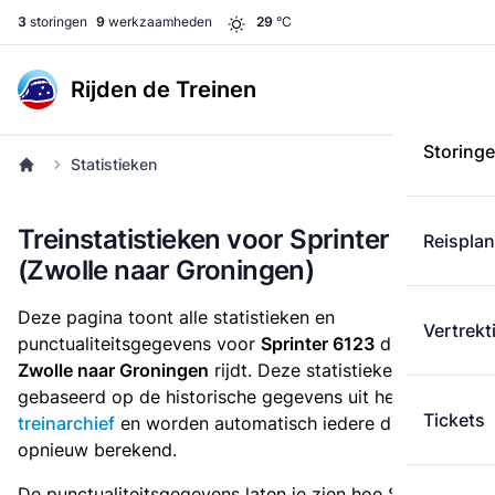
3
storingen
9
werkzaamheden
29
°C
Rijden de Treinen
Storing
Statistieken
Treinstatistieken voor Sprinter 6123
Reispla
(Zwolle naar Groningen)
Deze pagina toont alle statistieken en
Vertrekt
punctualiteitsgegevens voor
Sprinter 6123
die
van
Zwolle naar Groningen
rijdt. Deze statistieken zijn
gebaseerd op de historische gegevens uit het
Tickets
treinarchief
en worden automatisch iedere dag
opnieuw berekend.
De punctualiteitsgegevens laten je zien hoe Sprinter