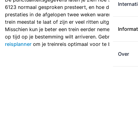
Internat
6123 normaal gesproken presteert, en hoe de
prestaties in de afgelopen twee weken waren. Is deze
trein meestal te laat of zijn er veel ritten uitgevallen?
Informat
Misschien kun je beter een trein eerder nemen als je
op tijd op je bestemming wilt arriveren. Gebruik de
reisplanner
om je treinreis optimaal voor te bereiden.
Over