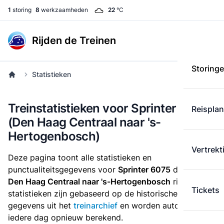
1
storing
8
werkzaamheden
22
°C
Rijden de Treinen
Storing
Statistieken
Treinstatistieken voor Sprinter 6075
Reispla
(Den Haag Centraal naar 's-
Hertogenbosch)
Vertrekt
Deze pagina toont alle statistieken en
punctualiteitsgegevens voor
Sprinter 6075
die
van
Den Haag Centraal naar 's-Hertogenbosch
rijdt. Deze
Tickets
statistieken zijn gebaseerd op de historische
gegevens uit het
treinarchief
en worden automatisch
iedere dag opnieuw berekend.