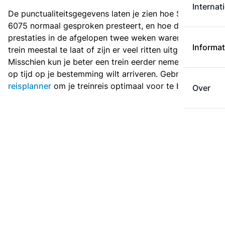
Internat
De punctualiteitsgegevens laten je zien hoe Sprinter
6075 normaal gesproken presteert, en hoe de
prestaties in de afgelopen twee weken waren. Is deze
Informat
trein meestal te laat of zijn er veel ritten uitgevallen?
Misschien kun je beter een trein eerder nemen als je
op tijd op je bestemming wilt arriveren. Gebruik de
reisplanner
om je treinreis optimaal voor te bereiden.
Over