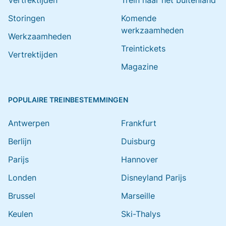
Vertrektijden
Trein naar het buitenland
Storingen
Komende
werkzaamheden
Werkzaamheden
Treintickets
Vertrektijden
Magazine
POPULAIRE TREINBESTEMMINGEN
Antwerpen
Frankfurt
Berlijn
Duisburg
Parijs
Hannover
Londen
Disneyland Parijs
Brussel
Marseille
Keulen
Ski-Thalys