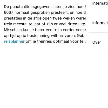
Internat
De punctualiteitsgegevens laten je zien hoe Sprinter
6067 normaal gesproken presteert, en hoe de
prestaties in de afgelopen twee weken waren. Is deze
Informat
trein meestal te laat of zijn er veel ritten uitgevallen?
Misschien kun je beter een trein eerder nemen als je
op tijd op je bestemming wilt arriveren. Gebruik de
reisplanner
om je treinreis optimaal voor te bereiden.
Over