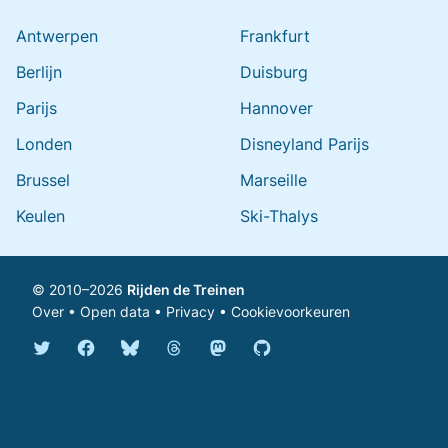
Antwerpen
Frankfurt
Berlijn
Duisburg
Parijs
Hannover
Londen
Disneyland Parijs
Brussel
Marseille
Keulen
Ski-Thalys
© 2010–2026
Rijden de Treinen
Over
•
Open data
•
Privacy
•
Cookievoorkeuren
Bluesky @rijdendetreinen.nl
Threads @rijdendetreinen
Mastodon @rijdendetreinen@ma
Twitter @rijdendetreinen
Facebook rijdendetreinen
GitHub rijdendetreinen