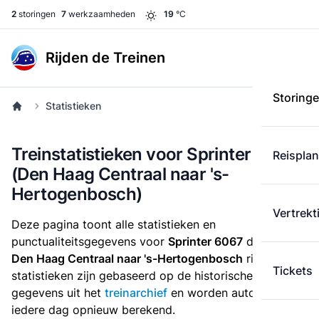
2
storingen
7
werkzaamheden
19
°C
Rijden de Treinen
Storing
Statistieken
Treinstatistieken voor Sprinter 6067
Reispla
(Den Haag Centraal naar 's-
Hertogenbosch)
Vertrekt
Deze pagina toont alle statistieken en
punctualiteitsgegevens voor
Sprinter 6067
die
van
Den Haag Centraal naar 's-Hertogenbosch
rijdt. Deze
Tickets
statistieken zijn gebaseerd op de historische
gegevens uit het
treinarchief
en worden automatisch
iedere dag opnieuw berekend.