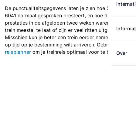
Internat
De punctualiteitsgegevens laten je zien hoe Sprinter
6041 normaal gesproken presteert, en hoe de
prestaties in de afgelopen twee weken waren. Is deze
Informat
trein meestal te laat of zijn er veel ritten uitgevallen?
Misschien kun je beter een trein eerder nemen als je
op tijd op je bestemming wilt arriveren. Gebruik de
reisplanner
om je treinreis optimaal voor te bereiden.
Over