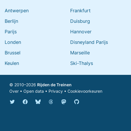
Antwerpen
Frankfurt
Berlijn
Duisburg
Parijs
Hannover
Londen
Disneyland Parijs
Brussel
Marseille
Keulen
Ski-Thalys
© 2010–2026
Rijden de Treinen
Over
•
Open data
•
Privacy
•
Cookievoorkeuren
Bluesky @rijdendetreinen.nl
Threads @rijdendetreinen
Mastodon @rijdendetreinen@ma
Twitter @rijdendetreinen
Facebook rijdendetreinen
GitHub rijdendetreinen