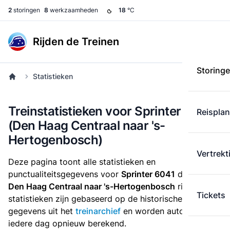
2
storingen
8
werkzaamheden
18
°C
Rijden de Treinen
Storing
Statistieken
Treinstatistieken voor Sprinter 6041
Reispla
(Den Haag Centraal naar 's-
Hertogenbosch)
Vertrekt
Deze pagina toont alle statistieken en
punctualiteitsgegevens voor
Sprinter 6041
die
van
Den Haag Centraal naar 's-Hertogenbosch
rijdt. Deze
Tickets
statistieken zijn gebaseerd op de historische
gegevens uit het
treinarchief
en worden automatisch
iedere dag opnieuw berekend.