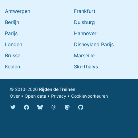
Antwerpen
Frankfurt
Berlijn
Duisburg
Parijs
Hannover
Londen
Disneyland Parijs
Brussel
Marseille
Keulen
Ski-Thalys
© 2010–2026
Rijden de Treinen
Over
•
Open data
•
Privacy
•
Cookievoorkeuren
Bluesky @rijdendetreinen.nl
Threads @rijdendetreinen
Mastodon @rijdendetreinen@ma
Twitter @rijdendetreinen
Facebook rijdendetreinen
GitHub rijdendetreinen