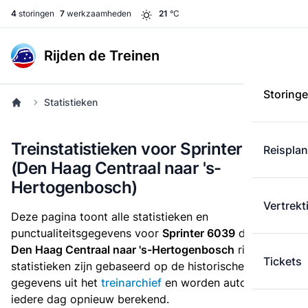
4
storingen
7
werkzaamheden
21
°C
Rijden de Treinen
Storing
Statistieken
Treinstatistieken voor Sprinter 6039
Reispla
(Den Haag Centraal naar 's-
Hertogenbosch)
Vertrekt
Deze pagina toont alle statistieken en
punctualiteitsgegevens voor
Sprinter 6039
die
van
Den Haag Centraal naar 's-Hertogenbosch
rijdt. Deze
Tickets
statistieken zijn gebaseerd op de historische
gegevens uit het
treinarchief
en worden automatisch
iedere dag opnieuw berekend.