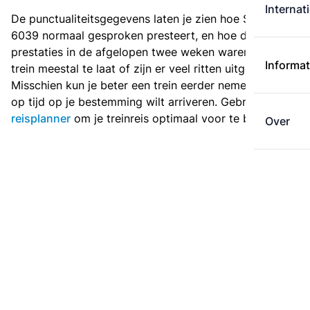
Internat
De punctualiteitsgegevens laten je zien hoe Sprinter
6039 normaal gesproken presteert, en hoe de
prestaties in de afgelopen twee weken waren. Is deze
Informat
trein meestal te laat of zijn er veel ritten uitgevallen?
Misschien kun je beter een trein eerder nemen als je
op tijd op je bestemming wilt arriveren. Gebruik de
reisplanner
om je treinreis optimaal voor te bereiden.
Over