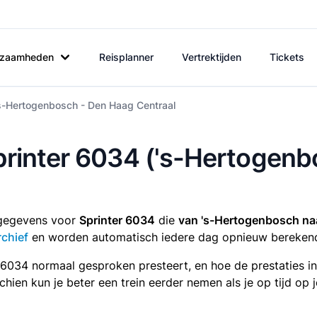
rkzaamheden
Reisplanner
Vertrektijden
Tickets
's-Hertogenbosch - Den Haag Centraal
Sprinter 6034 ('s-Hertogen
tsgegevens voor
Sprinter 6034
die
van 's-Hertogenbosch na
rchief
en worden automatisch iedere dag opnieuw bereken
r 6034 normaal gesproken presteert, en hoe de prestaties i
sschien kun je beter een trein eerder nemen als je op tijd o