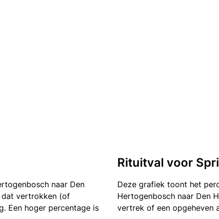
Rituitval voor Sp
ertogenbosch naar Den
Deze grafiek toont het pe
n dat vertrokken (of
Hertogenbosch naar Den Haa
g. Een hoger percentage is
vertrek of een opgeheven a