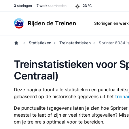
3
storingen
7
werkzaamheden
23
°C
Rijden de Treinen
Storingen en we
Statistieken
Treinstatistieken
Sprinter 6034 
Treinstatistieken voor 
Centraal)
Deze pagina toont alle statistieken en punctualitei
gebaseerd op de historische gegevens uit het
treina
De punctualiteitsgegevens laten je zien hoe Sprinte
meestal te laat of zijn er veel ritten uitgevallen? Mi
om je treinreis optimaal voor te bereiden.