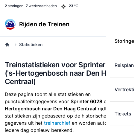
2
storingen
7
werkzaamheden
23
°C
Rijden de Treinen
Storing
Statistieken
Treinstatistieken voor Sprinter 6028
Reispla
('s-Hertogenbosch naar Den Haag
Centraal)
Vertrekt
Deze pagina toont alle statistieken en
punctualiteitsgegevens voor
Sprinter 6028
die
van 's-
Hertogenbosch naar Den Haag Centraal
rijdt. Deze
Tickets
statistieken zijn gebaseerd op de historische
gegevens uit het
treinarchief
en worden automatisch
iedere dag opnieuw berekend.