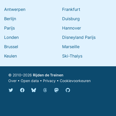
Antwerpen
Frankfurt
Berlijn
Duisburg
Parijs
Hannover
Londen
Disneyland Parijs
Brussel
Marseille
Keulen
Ski-Thalys
© 2010–2026
Rijden de Treinen
Over
•
Open data
•
Privacy
•
Cookievoorkeuren
Bluesky @rijdendetreinen.nl
Threads @rijdendetreinen
Mastodon @rijdendetreinen@ma
Twitter @rijdendetreinen
Facebook rijdendetreinen
GitHub rijdendetreinen