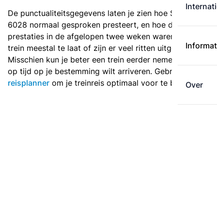
Internat
De punctualiteitsgegevens laten je zien hoe Sprinter
6028 normaal gesproken presteert, en hoe de
prestaties in de afgelopen twee weken waren. Is deze
Informat
trein meestal te laat of zijn er veel ritten uitgevallen?
Misschien kun je beter een trein eerder nemen als je
op tijd op je bestemming wilt arriveren. Gebruik de
reisplanner
om je treinreis optimaal voor te bereiden.
Over