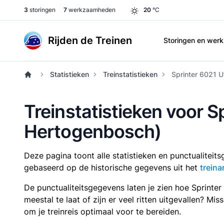
3
storingen
7
werkzaamheden
20
°C
Rijden de Treinen
Storingen en we
Statistieken
Treinstatistieken
Sprinter 6021 U
Treinstatistieken voor S
Hertogenbosch)
Deze pagina toont alle statistieken en punctualitei
gebaseerd op de historische gegevens uit het
treina
De punctualiteitsgegevens laten je zien hoe Sprinte
meestal te laat of zijn er veel ritten uitgevallen? Mi
om je treinreis optimaal voor te bereiden.