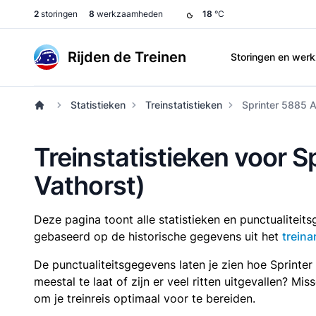
2
storingen
8
werkzaamheden
18
°C
Rijden de Treinen
Storingen en we
Statistieken
Treinstatistieken
Sprinter 5885 
Treinstatistieken voor 
Vathorst)
Deze pagina toont alle statistieken en punctualitei
gebaseerd op de historische gegevens uit het
treina
De punctualiteitsgegevens laten je zien hoe Sprinte
meestal te laat of zijn er veel ritten uitgevallen? Mi
om je treinreis optimaal voor te bereiden.