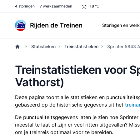
4
storingen
7
werkzaamheden
18
°C
Rijden de Treinen
Storingen en we
Statistieken
Treinstatistieken
Sprinter 5843 
Treinstatistieken voor 
Vathorst)
Deze pagina toont alle statistieken en punctualitei
gebaseerd op de historische gegevens uit het
treina
De punctualiteitsgegevens laten je zien hoe Sprinte
meestal te laat of zijn er veel ritten uitgevallen? Mi
om je treinreis optimaal voor te bereiden.