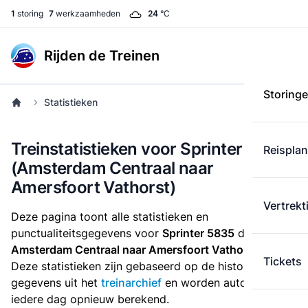
1
storing
7
werkzaamheden
24
°C
Rijden de Treinen
Storing
Statistieken
Treinstatistieken voor Sprinter 5835
Reispla
(Amsterdam Centraal naar
Amersfoort Vathorst)
Vertrekt
Deze pagina toont alle statistieken en
punctualiteitsgegevens voor
Sprinter 5835
die
van
Amsterdam Centraal naar Amersfoort Vathorst
rijdt.
Tickets
Deze statistieken zijn gebaseerd op de historische
gegevens uit het
treinarchief
en worden automatisch
iedere dag opnieuw berekend.