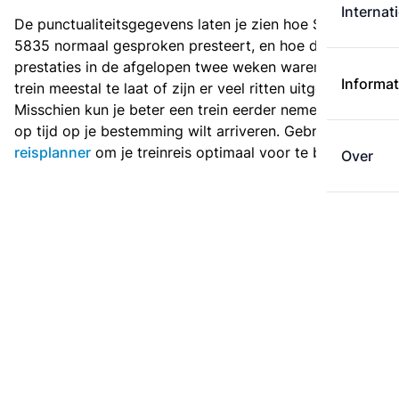
Internat
De punctualiteitsgegevens laten je zien hoe Sprinter
5835 normaal gesproken presteert, en hoe de
prestaties in de afgelopen twee weken waren. Is deze
Informat
trein meestal te laat of zijn er veel ritten uitgevallen?
Misschien kun je beter een trein eerder nemen als je
op tijd op je bestemming wilt arriveren. Gebruik de
reisplanner
om je treinreis optimaal voor te bereiden.
Over