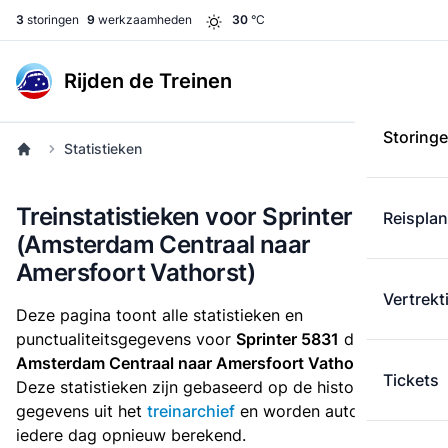
3
storingen
9
werkzaamheden
30
°C
Rijden de Treinen
Storing
Statistieken
Treinstatistieken voor Sprinter 5831
Reispla
(Amsterdam Centraal naar
Amersfoort Vathorst)
Vertrekt
Deze pagina toont alle statistieken en
punctualiteitsgegevens voor
Sprinter 5831
die
van
Amsterdam Centraal naar Amersfoort Vathorst
rijdt.
Tickets
Deze statistieken zijn gebaseerd op de historische
gegevens uit het
treinarchief
en worden automatisch
iedere dag opnieuw berekend.