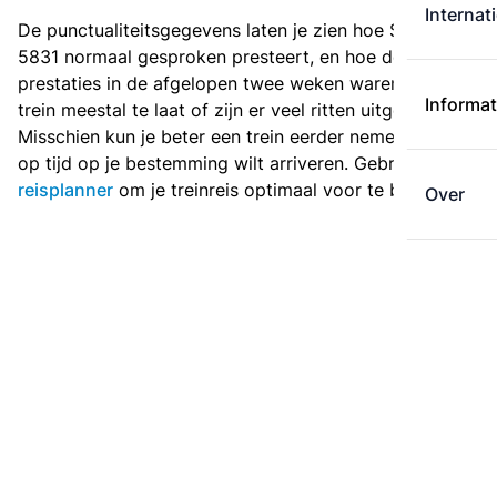
Internat
De punctualiteitsgegevens laten je zien hoe Sprinter
5831 normaal gesproken presteert, en hoe de
prestaties in de afgelopen twee weken waren. Is deze
Informat
trein meestal te laat of zijn er veel ritten uitgevallen?
Misschien kun je beter een trein eerder nemen als je
op tijd op je bestemming wilt arriveren. Gebruik de
reisplanner
om je treinreis optimaal voor te bereiden.
Over