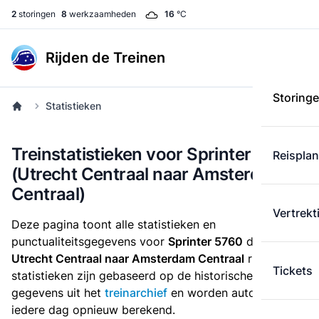
2
storingen
8
werkzaamheden
16
°C
Rijden de Treinen
Storing
Statistieken
Treinstatistieken voor Sprinter 5760
Reispla
(Utrecht Centraal naar Amsterdam
Centraal)
Vertrekt
Deze pagina toont alle statistieken en
punctualiteitsgegevens voor
Sprinter 5760
die
van
Utrecht Centraal naar Amsterdam Centraal
rijdt. Deze
Tickets
statistieken zijn gebaseerd op de historische
gegevens uit het
treinarchief
en worden automatisch
iedere dag opnieuw berekend.