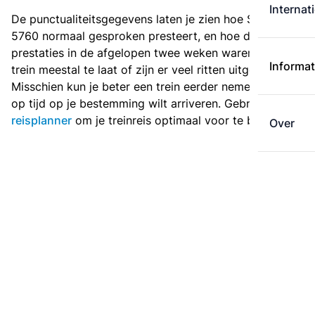
Internat
De punctualiteitsgegevens laten je zien hoe Sprinter
5760 normaal gesproken presteert, en hoe de
prestaties in de afgelopen twee weken waren. Is deze
Informat
trein meestal te laat of zijn er veel ritten uitgevallen?
Misschien kun je beter een trein eerder nemen als je
op tijd op je bestemming wilt arriveren. Gebruik de
reisplanner
om je treinreis optimaal voor te bereiden.
Over