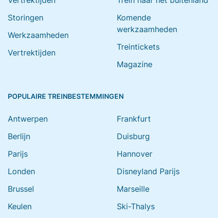
Vertrektijden
Trein naar het buitenland
Storingen
Komende
werkzaamheden
Werkzaamheden
Treintickets
Vertrektijden
Magazine
POPULAIRE TREINBESTEMMINGEN
Antwerpen
Frankfurt
Berlijn
Duisburg
Parijs
Hannover
Londen
Disneyland Parijs
Brussel
Marseille
Keulen
Ski-Thalys