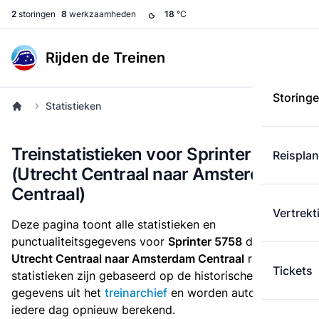
2
storingen
8
werkzaamheden
18
°C
Rijden de Treinen
Storing
Statistieken
Treinstatistieken voor Sprinter 5758
Reispla
(Utrecht Centraal naar Amsterdam
Centraal)
Vertrekt
Deze pagina toont alle statistieken en
punctualiteitsgegevens voor
Sprinter 5758
die
van
Utrecht Centraal naar Amsterdam Centraal
rijdt. Deze
Tickets
statistieken zijn gebaseerd op de historische
gegevens uit het
treinarchief
en worden automatisch
iedere dag opnieuw berekend.