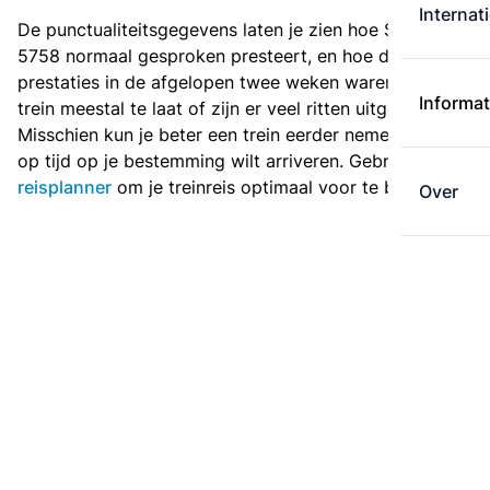
Internat
De punctualiteitsgegevens laten je zien hoe Sprinter
5758 normaal gesproken presteert, en hoe de
prestaties in de afgelopen twee weken waren. Is deze
Informat
trein meestal te laat of zijn er veel ritten uitgevallen?
Misschien kun je beter een trein eerder nemen als je
op tijd op je bestemming wilt arriveren. Gebruik de
reisplanner
om je treinreis optimaal voor te bereiden.
Over