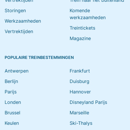
Vertrektijden
Trein naar het buitenland
Storingen
Komende
werkzaamheden
Werkzaamheden
Treintickets
Vertrektijden
Magazine
POPULAIRE TREINBESTEMMINGEN
Antwerpen
Frankfurt
Berlijn
Duisburg
Parijs
Hannover
Londen
Disneyland Parijs
Brussel
Marseille
Keulen
Ski-Thalys