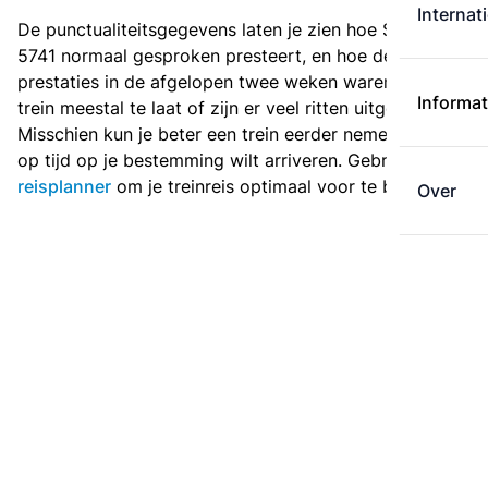
Internat
De punctualiteitsgegevens laten je zien hoe Sprinter
5741 normaal gesproken presteert, en hoe de
prestaties in de afgelopen twee weken waren. Is deze
Informat
trein meestal te laat of zijn er veel ritten uitgevallen?
Misschien kun je beter een trein eerder nemen als je
op tijd op je bestemming wilt arriveren. Gebruik de
reisplanner
om je treinreis optimaal voor te bereiden.
Over