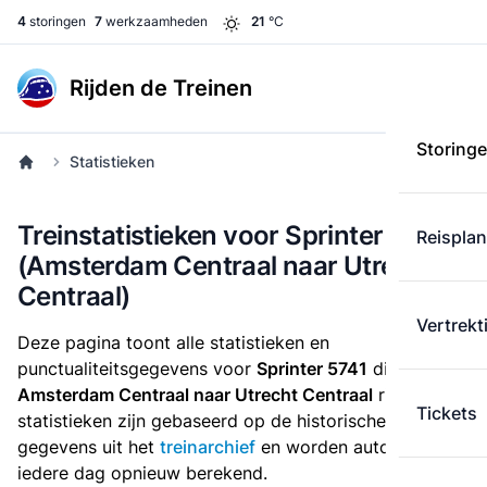
4
storingen
7
werkzaamheden
21
°C
Rijden de Treinen
Storing
Statistieken
Treinstatistieken voor Sprinter 5741
Reispla
(Amsterdam Centraal naar Utrecht
Centraal)
Vertrekt
Deze pagina toont alle statistieken en
punctualiteitsgegevens voor
Sprinter 5741
die
van
Amsterdam Centraal naar Utrecht Centraal
rijdt. Deze
Tickets
statistieken zijn gebaseerd op de historische
gegevens uit het
treinarchief
en worden automatisch
iedere dag opnieuw berekend.