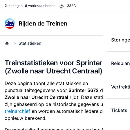
2
storingen
8
werkzaamheden
22
°C
Rijden de Treinen
Storing
Statistieken
Treinstatistieken voor Sprinter 5672
Reispla
(Zwolle naar Utrecht Centraal)
Deze pagina toont alle statistieken en
Vertrekt
punctualiteitsgegevens voor
Sprinter 5672
die
van
Zwolle naar Utrecht Centraal
rijdt. Deze statistieken
zijn gebaseerd op de historische gegevens uit het
Tickets
treinarchief
en worden automatisch iedere dag
opnieuw berekend.
De punctualiteitsgegevens laten je zien hoe Sprinter