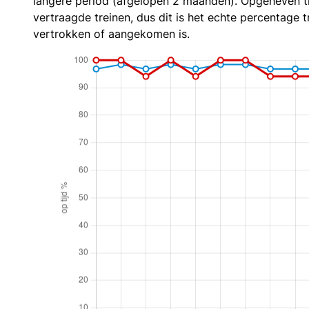
langere period (afgelopen 2 maanden). Opgeheven t
vertraagde treinen, dus dit is het echte percentage t
vertrokken of aangekomen is.