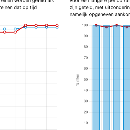
reinen worden geteld als
voor een langere period (a
reinen dat op tijd
zijn geteld, met uitzonderin
namelijk opgeheven aankom