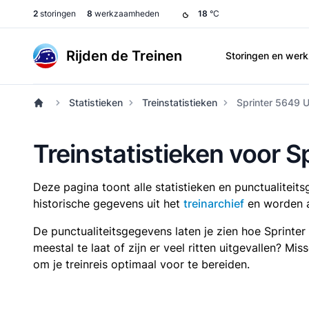
2
storingen
8
werkzaamheden
18
°C
Rijden de Treinen
Storingen en we
Statistieken
Treinstatistieken
Sprinter 5649 U
Treinstatistieken voor S
Deze pagina toont alle statistieken en punctualitei
historische gegevens uit het
treinarchief
en worden a
De punctualiteitsgegevens laten je zien hoe Sprinte
meestal te laat of zijn er veel ritten uitgevallen? Mi
om je treinreis optimaal voor te bereiden.