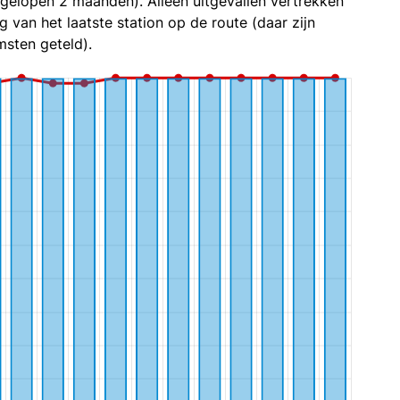
fgelopen 2 maanden). Alleen uitgevallen vertrekken
g van het laatste station op de route (daar zijn
sten geteld).