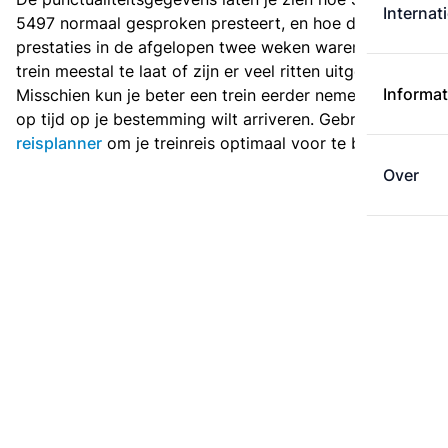
Internat
5497 normaal gesproken presteert, en hoe de
prestaties in de afgelopen twee weken waren. Is deze
trein meestal te laat of zijn er veel ritten uitgevallen?
Informat
Misschien kun je beter een trein eerder nemen als je
op tijd op je bestemming wilt arriveren. Gebruik de
reisplanner
om je treinreis optimaal voor te bereiden.
Over