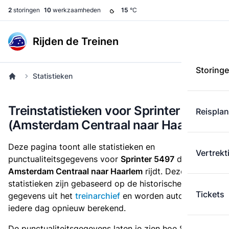
2
storingen
10
werkzaamheden
15
°C
Rijden de Treinen
Storing
Statistieken
Treinstatistieken voor Sprinter 5497
Reispla
(Amsterdam Centraal naar Haarlem)
Deze pagina toont alle statistieken en
Vertrekt
punctualiteitsgegevens voor
Sprinter 5497
die
van
Amsterdam Centraal naar Haarlem
rijdt. Deze
statistieken zijn gebaseerd op de historische
Tickets
gegevens uit het
treinarchief
en worden automatisch
iedere dag opnieuw berekend.
De punctualiteitsgegevens laten je zien hoe Sprinter