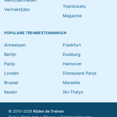
Werkzaamheden
Treintickets
Vertrektijden
Magazine
POPULAIRE TREINBESTEMMINGEN
Antwerpen
Frankfurt
Berlijn
Duisburg
Parijs
Hannover
Londen
Disneyland Parijs
Brussel
Marseille
Keulen
Ski-Thalys
© 2010–2026
Rijden de Treinen
Over
•
Open data
•
Privacy
•
Cookievoorkeuren