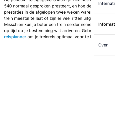
Internat
540 normaal gesproken presteert, en hoe de
prestaties in de afgelopen twee weken waren. Is deze
trein meestal te laat of zijn er veel ritten uitgevallen?
Informat
Misschien kun je beter een trein eerder nemen als je
op tijd op je bestemming wilt arriveren. Gebruik de
reisplanner
om je treinreis optimaal voor te bereiden.
Over