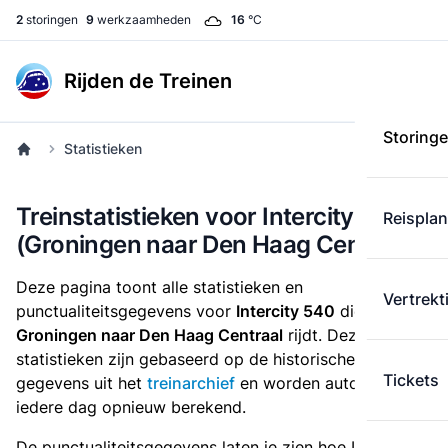
2
storingen
9
werkzaamheden
16
°C
Rijden de Treinen
Storing
Statistieken
Treinstatistieken voor Intercity 540
Reispla
(Groningen naar Den Haag Centraal)
Deze pagina toont alle statistieken en
Vertrekt
punctualiteitsgegevens voor
Intercity 540
die
van
Groningen naar Den Haag Centraal
rijdt. Deze
statistieken zijn gebaseerd op de historische
Tickets
gegevens uit het
treinarchief
en worden automatisch
iedere dag opnieuw berekend.
De punctualiteitsgegevens laten je zien hoe Intercity