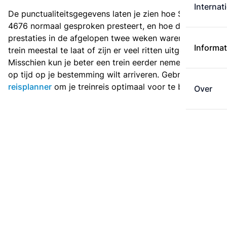
Internat
De punctualiteitsgegevens laten je zien hoe Sprinter
4676 normaal gesproken presteert, en hoe de
prestaties in de afgelopen twee weken waren. Is deze
Informat
trein meestal te laat of zijn er veel ritten uitgevallen?
Misschien kun je beter een trein eerder nemen als je
op tijd op je bestemming wilt arriveren. Gebruik de
reisplanner
om je treinreis optimaal voor te bereiden.
Over