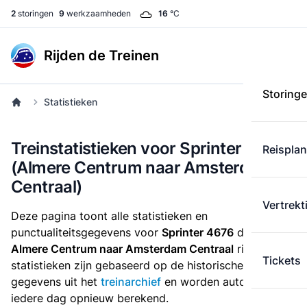
2
storingen
9
werkzaamheden
16
°C
Rijden de Treinen
Storing
Statistieken
Treinstatistieken voor Sprinter 4676
Reispla
(Almere Centrum naar Amsterdam
Centraal)
Vertrekt
Deze pagina toont alle statistieken en
punctualiteitsgegevens voor
Sprinter 4676
die
van
Almere Centrum naar Amsterdam Centraal
rijdt. Deze
Tickets
statistieken zijn gebaseerd op de historische
gegevens uit het
treinarchief
en worden automatisch
iedere dag opnieuw berekend.