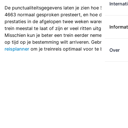
Internat
De punctualiteitsgegevens laten je zien hoe Sprinter
4663 normaal gesproken presteert, en hoe de
prestaties in de afgelopen twee weken waren. Is deze
Informat
trein meestal te laat of zijn er veel ritten uitgevallen?
Misschien kun je beter een trein eerder nemen als je
op tijd op je bestemming wilt arriveren. Gebruik de
reisplanner
om je treinreis optimaal voor te bereiden.
Over