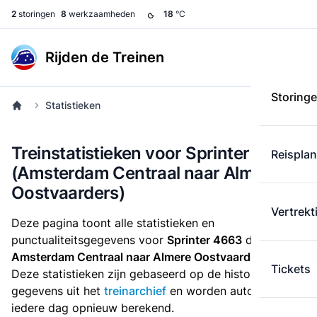
2
storingen
8
werkzaamheden
18
°C
Rijden de Treinen
Storing
Statistieken
Treinstatistieken voor Sprinter 4663
Reispla
(Amsterdam Centraal naar Almere
Oostvaarders)
Vertrekt
Deze pagina toont alle statistieken en
punctualiteitsgegevens voor
Sprinter 4663
die
van
Amsterdam Centraal naar Almere Oostvaarders
rijdt.
Tickets
Deze statistieken zijn gebaseerd op de historische
gegevens uit het
treinarchief
en worden automatisch
iedere dag opnieuw berekend.