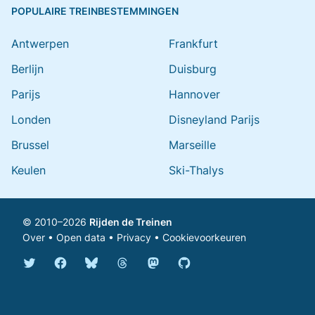
POPULAIRE TREINBESTEMMINGEN
Antwerpen
Frankfurt
Berlijn
Duisburg
Parijs
Hannover
Londen
Disneyland Parijs
Brussel
Marseille
Keulen
Ski-Thalys
© 2010–2026
Rijden de Treinen
Over
•
Open data
•
Privacy
•
Cookievoorkeuren
Bluesky @rijdendetreinen.nl
Threads @rijdendetreinen
Mastodon @rijdendetreinen@ma
Twitter @rijdendetreinen
Facebook rijdendetreinen
GitHub rijdendetreinen