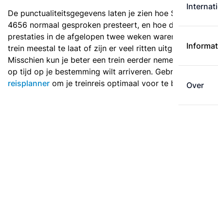
Internat
De punctualiteitsgegevens laten je zien hoe Sprinter
4656 normaal gesproken presteert, en hoe de
prestaties in de afgelopen twee weken waren. Is deze
Informat
trein meestal te laat of zijn er veel ritten uitgevallen?
Misschien kun je beter een trein eerder nemen als je
op tijd op je bestemming wilt arriveren. Gebruik de
reisplanner
om je treinreis optimaal voor te bereiden.
Over