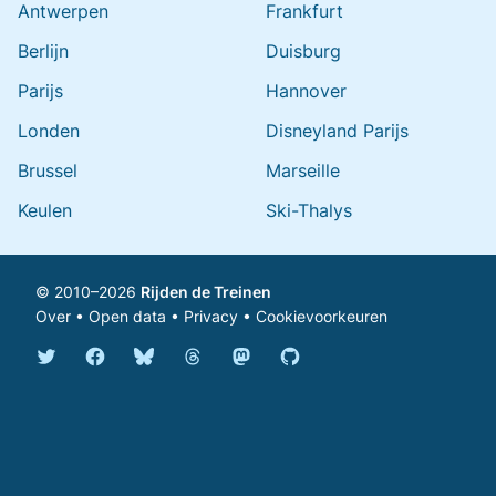
Antwerpen
Frankfurt
Berlijn
Duisburg
Parijs
Hannover
Londen
Disneyland Parijs
Brussel
Marseille
Keulen
Ski-Thalys
© 2010–2026
Rijden de Treinen
Over
•
Open data
•
Privacy
•
Cookievoorkeuren
Bluesky @rijdendetreinen.nl
Threads @rijdendetreinen
Mastodon @rijdendetreinen@ma
Twitter @rijdendetreinen
Facebook rijdendetreinen
GitHub rijdendetreinen