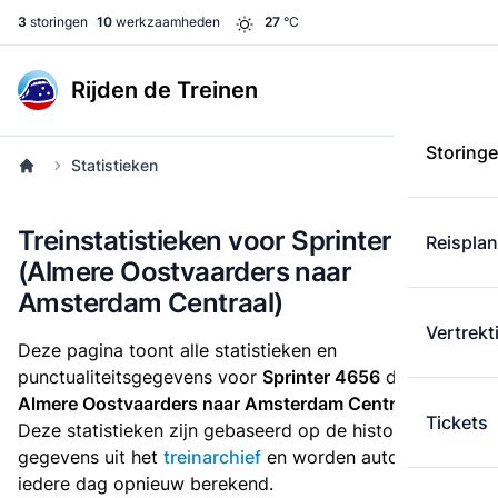
3
storingen
10
werkzaamheden
27
°C
Rijden de Treinen
Storing
Statistieken
Treinstatistieken voor Sprinter 4656
Reispla
(Almere Oostvaarders naar
Amsterdam Centraal)
Vertrekt
Deze pagina toont alle statistieken en
punctualiteitsgegevens voor
Sprinter 4656
die
van
Almere Oostvaarders naar Amsterdam Centraal
rijdt.
Tickets
Deze statistieken zijn gebaseerd op de historische
gegevens uit het
treinarchief
en worden automatisch
iedere dag opnieuw berekend.