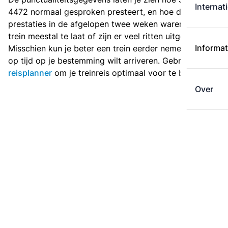
Internat
4472 normaal gesproken presteert, en hoe de
prestaties in de afgelopen twee weken waren. Is deze
trein meestal te laat of zijn er veel ritten uitgevallen?
Informat
Misschien kun je beter een trein eerder nemen als je
op tijd op je bestemming wilt arriveren. Gebruik de
reisplanner
om je treinreis optimaal voor te bereiden.
Over