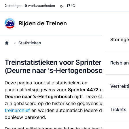
2
storingen
9
werkzaamheden
17
°C
Rijden de Treinen
Storing
Statistieken
Treinstatistieken voor Sprinter 4472
Reispla
(Deurne naar 's-Hertogenbosch)
Deze pagina toont alle statistieken en
Vertrekt
punctualiteitsgegevens voor
Sprinter 4472
die
van
Deurne naar 's-Hertogenbosch
rijdt. Deze statistieken
zijn gebaseerd op de historische gegevens uit het
Tickets
treinarchief
en worden automatisch iedere dag
opnieuw berekend.
De punctualiteitsgegevens laten je zien hoe Sprinter