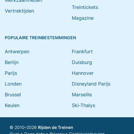
Werkzaamheden
Treintickets
Vertrektijden
Magazine
POPULAIRE TREINBESTEMMINGEN
Antwerpen
Frankfurt
Berlijn
Duisburg
Parijs
Hannover
Londen
Disneyland Parijs
Brussel
Marseille
Keulen
Ski-Thalys
© 2010–2026
Rijden de Treinen
Over
•
Open data
•
Privacy
•
Cookievoorkeuren