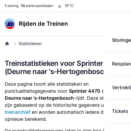
1
storing
10
werkzaamheden
17
°C
Rijden de Treinen
Storing
Statistieken
Treinstatistieken voor Sprinter 4470
Reispla
(Deurne naar 's-Hertogenbosch)
Deze pagina toont alle statistieken en
Vertrekt
punctualiteitsgegevens voor
Sprinter 4470
die
van
Deurne naar 's-Hertogenbosch
rijdt. Deze statistieken
zijn gebaseerd op de historische gegevens uit het
Tickets
treinarchief
en worden automatisch iedere dag
opnieuw berekend.
De punctualiteitsgegevens laten je zien hoe Sprinter