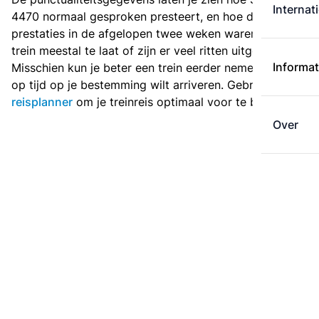
Internat
4470 normaal gesproken presteert, en hoe de
prestaties in de afgelopen twee weken waren. Is deze
trein meestal te laat of zijn er veel ritten uitgevallen?
Informat
Misschien kun je beter een trein eerder nemen als je
op tijd op je bestemming wilt arriveren. Gebruik de
reisplanner
om je treinreis optimaal voor te bereiden.
Over