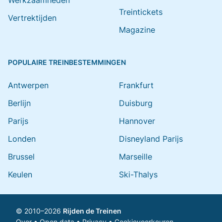
Werkzaamheden
Treintickets
Vertrektijden
Magazine
POPULAIRE TREINBESTEMMINGEN
Antwerpen
Frankfurt
Berlijn
Duisburg
Parijs
Hannover
Londen
Disneyland Parijs
Brussel
Marseille
Keulen
Ski-Thalys
© 2010–2026
Rijden de Treinen
Over
•
Open data
•
Privacy
•
Cookievoorkeuren