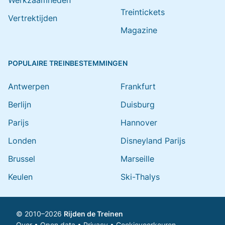
Werkzaamheden
Treintickets
Vertrektijden
Magazine
POPULAIRE TREINBESTEMMINGEN
Antwerpen
Frankfurt
Berlijn
Duisburg
Parijs
Hannover
Londen
Disneyland Parijs
Brussel
Marseille
Keulen
Ski-Thalys
© 2010–2026
Rijden de Treinen
Over
•
Open data
•
Privacy
•
Cookievoorkeuren