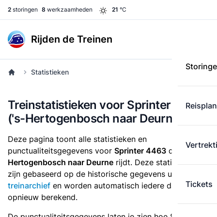
2
storingen
8
werkzaamheden
21
°C
Rijden de Treinen
Storing
Statistieken
Treinstatistieken voor Sprinter 4463
Reispla
('s-Hertogenbosch naar Deurne)
Deze pagina toont alle statistieken en
Vertrekt
punctualiteitsgegevens voor
Sprinter 4463
die
van 's-
Hertogenbosch naar Deurne
rijdt. Deze statistieken
zijn gebaseerd op de historische gegevens uit het
Tickets
treinarchief
en worden automatisch iedere dag
opnieuw berekend.
De punctualiteitsgegevens laten je zien hoe Sprinter