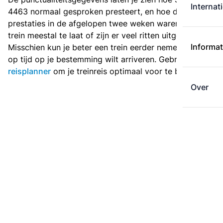
Internat
4463 normaal gesproken presteert, en hoe de
prestaties in de afgelopen twee weken waren. Is deze
trein meestal te laat of zijn er veel ritten uitgevallen?
Informat
Misschien kun je beter een trein eerder nemen als je
op tijd op je bestemming wilt arriveren. Gebruik de
reisplanner
om je treinreis optimaal voor te bereiden.
Over